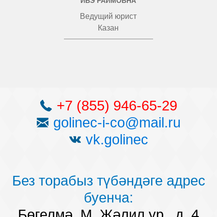
ИВЭ РАИМОВНА
Ведущий юрист
Казан
+7 (855) 946-65-29
golinec-i-co@mail.ru
vk.golinec
Без торабыз түбәндәге адрес
буенча:
Бөгелмә, М. Җәлил ур., д. 4