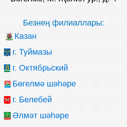
Безнең филиаллары:
Казан
г. Туймазы
г. Октябрьский
Бөгелмә шәһәре
г. Белебей
Әлмәт шәһәре