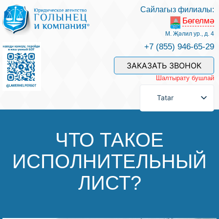
Сайлагыз филиалы:
Бөгелмә
Хезмәтләре һәм безнең белгечләр
М. Җәлил ур., д. 4
+7 (855) 946-65-29
Хезмәт өчен түләү
ЗАКАЗАТЬ ЗВОНОК
Шалтырату бушлай
Сорау бирергә
Tatar
Элемтәләр
ЧТО ТАКОЕ
ИСПОЛНИТЕЛЬНЫЙ
Фикерләр
ЛИСТ?
Файдалы мәкаләләр