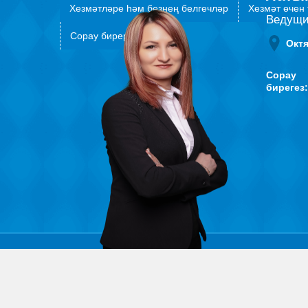
Хезмәтләре һәм безнең белгечләр
Хезмәт өчен 
Ведущи
Сорау бирергә
Окт
Сорау
бирегез: