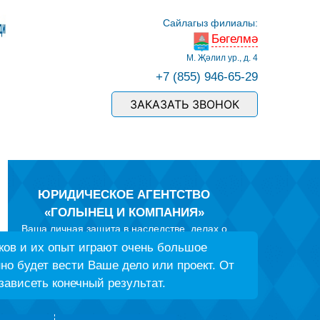
Сайлагыз филиалы:
Бөгелмә
М. Җәлил ур., д. 4
+7 (855) 946-65-29
ЗАКАЗАТЬ ЗВОНОК
ЮРИДИЧЕСКОЕ АГЕНТСТВО
«ГОЛЫНЕЦ И КОМПАНИЯ»
Ваша личная защита в наследстве, делах о
защите прав потребителей, спорах по ДТП со
ов и их опыт играют очень большое
страховыми компаниями и
но будет вести Ваше дело или проект. От
ГИБДД, в семейных делах и трудовых спорах, в
зависеть конечный результат.
земельных конфликтах и вопросах