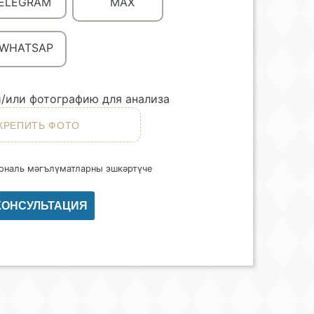
ELEGRAM
MAX
WHATSAP
/или фотографию для анализа
ональ мәгълүматларны эшкәртүче