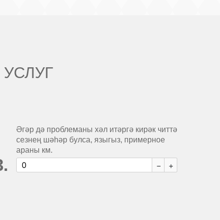
 УСЛУГ
Әгәр дә проблеманы хәл итәргә кирәк читтә
сезнең шәһәр булса, языгыз, примерное
араны км.