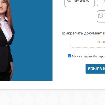
ЗВОНОК
T
Прикрепить документ и
Мин килешәм бу перс