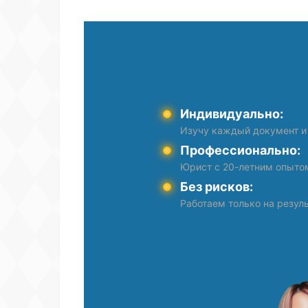
Индивидуально:
Изучу каждый документ и
Профессионально:
Юрист с 20-летним опыто
Без рисков:
Работаем только на резуль