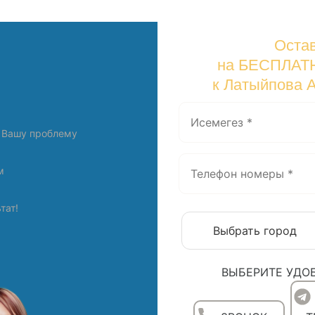
Остав
на БЕСПЛАТ
к Латыйпова 
 Вашу проблему
м
тат!
ВЫБЕРИТЕ УДО