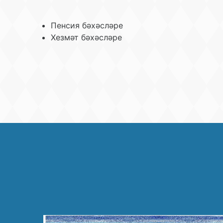
Пенсия бәхәсләре
Хезмәт бәхәсләре