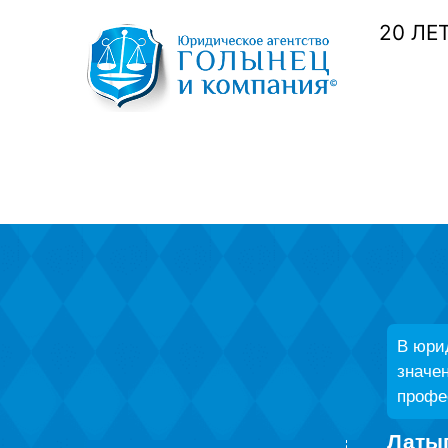
20 ЛЕ
В юри
значен
профес
Латы