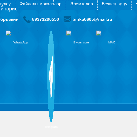
түләү
Файдалы мәкаләләр
Элемтәләр
Безнең җиңү
й юрист
ябрьский
89373290550
binka0605@mail.ru
WhatsApp
ВКонтакте
MAX
Telegram