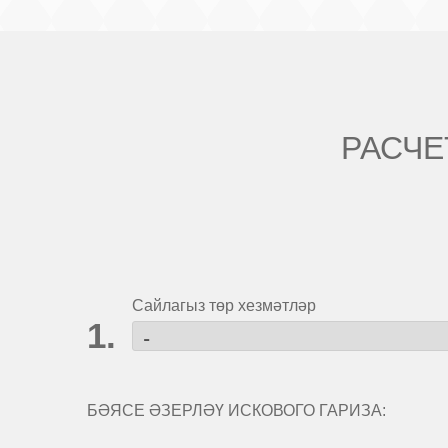
РАСЧЕ
Сайлагыз төр хезмәтләр
БӘЯСЕ ӘЗЕРЛӘҮ ИСКОВОГО ГАРИЗА: