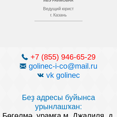
ИВЭ РАИМОВНА
Ведущий юрист
г. Казань
+7 (855) 946-65-29
golinec-i-co@mail.ru
vk golinec
Беҙ адресы буйынса
урынлашҡан:
Бөгөлмә, урамға м. Джалиля, д.