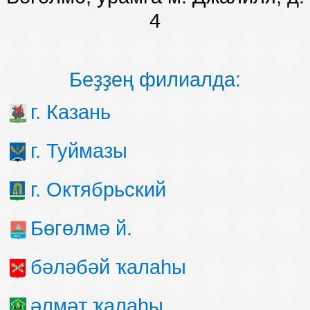
4
Беҙҙең филиалда:
г. Казань
г. Туймазы
г. Октябрьский
Бөгөлмә й.
бәләбәй ҡалаһы
әлмәт ҡалаһы