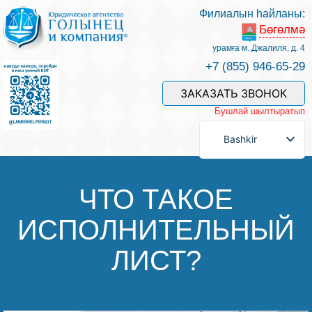
Филиалын һайланы:
Бөгөлмә
Беҙҙең белгестәр һәм хеҙмәттәр
урамға м. Джалиля, д. 4
+7 (855) 946-65-29
Хеҙмәт хаҡын түләү
ЗАКАЗАТЬ ЗВОНОК
Бушлай шылтыратып
Һорау биреү
Bashkir
Бәйләнеш
ЧТО ТАКОЕ
ИСПОЛНИТЕЛЬНЫЙ
Баһалама
ЛИСТ?
Файҙалы мәҡәләләр