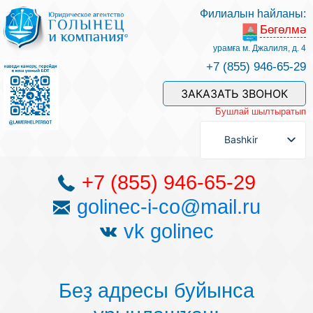
Филиалын һайланы:
Бөгөлмә
Беҙҙең белгестәр һәм хеҙмәттәр
урамға м. Джалиля, д. 4
+7 (855) 946-65-29
Хеҙмәт хаҡын түләү
ЗАКАЗАТЬ ЗВОНОК
Бушлай шылтыратып
Һорау биреү
Bashkir
Бәйләнеш
+7 (855) 946-65-29
golinec-i-co@mail.ru
Баһалама
vk golinec
Файҙалы мәҡәләләр
Беҙ адресы буйынса