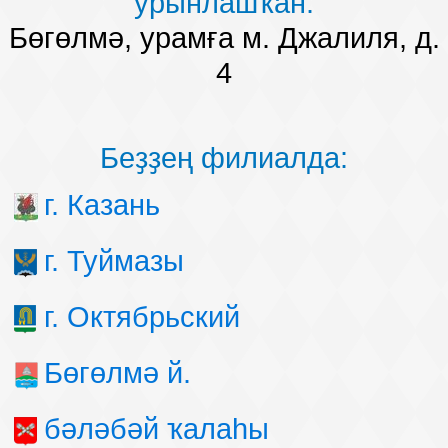
урынлашҡан:
Беҙҙең еңеү
Бөгөлмә, урамға м. Джалиля, д.
4
Видео тураһында беҙ
Беҙҙең филиалда:
г. Казань
г. Туймазы
г. Октябрьский
Бөгөлмә й.
бәләбәй ҡалаһы