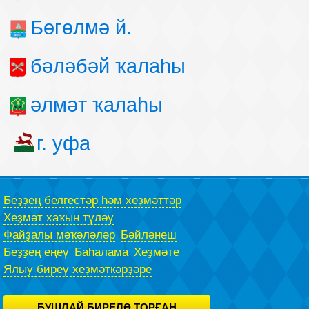
Бөгөлмә й.
бәләбәй ҡалаһы
әлмәт ҡалаһы
г. уфа
Беҙҙең белгестәр һәм хеҙмәттәр
Хеҙмәт хаҡын түләү
Файҙалы мәҡәләләр
Бәйләнеш
Беҙҙең еңеү
Баһалама
Хеҙмәте
Ялыу биреү хеҙмәткәрҙәре
БУШЛАЙ БИРЕЛӘ ТОРҒАН