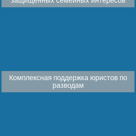
защищенных семейных интересов
Беҙҙең еңеү
Видео тураһында беҙ
Комплексная поддержка юристов по
разводам