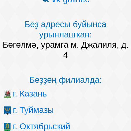
Беҙ адресы буйынса
урынлашҡан:
Бөгөлмә, урамға м. Джалиля, д.
4
Беҙҙең филиалда:
г. Казань
г. Туймазы
г. Октябрьский