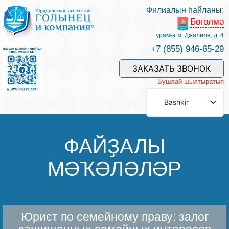
Филиалын һайланы:
Бөгөлмә
Беҙҙең белгестәр һәм хеҙмәттәр
урамға м. Джалиля, д. 4
+7 (855) 946-65-29
Хеҙмәт хаҡын түләү
ЗАКАЗАТЬ ЗВОНОК
Бушлай шылтыратып
Һорау биреү
Bashkir
Бәйләнеш
ФАЙҘАЛЫ
МӘҠӘЛӘЛӘР
Баһалама
Файҙалы мәҡәләләр
Юрист по семейному праву: залог