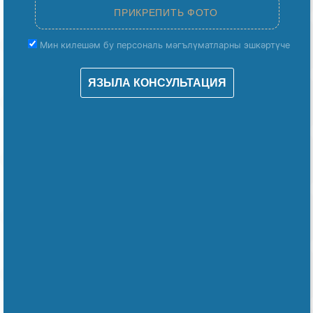
Мин килешәм бу персональ мәгълүматларны эшкәртүче