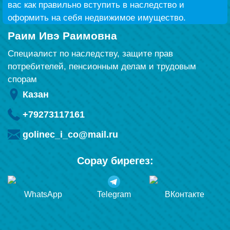
вас как правильно вступить в наследство и
оформить на себя недвижимое имущество.
Раим Ивэ Раимовна
Специалист по наследству, защите прав
потребителей, пенсионным делам и трудовым
спорам
Казан
+79273117161
golinec_i_co@mail.ru
Сорау бирегез:
WhatsApp
Telegram
ВКонтакте