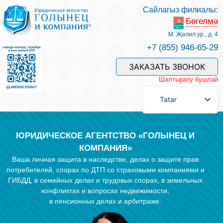
Сайлагыз филиалы:
Бөгелмә
Хезмәтләре һәм безнең белгечләр
М. Җәлил ур., д. 4
+7 (855) 946-65-29
Хезмәт өчен түләү
ЗАКАЗАТЬ ЗВОНОК
Шалтырату бушлай
Сорау бирергә
Tatar
Элемтәләр
ЮРИДИЧЕСКОЕ АГЕНТСТВО «ГОЛЫНЕЦ И
КОМПАНИЯ»
Ваша личная защита в наследстве, делах о защите прав
Фикерләр
потребителей, спорах по ДТП со страховыми компаниями и
ГИБДД, в семейных делах и трудовых спорах, в земельных
конфликтах и вопросах недвижимости,
Файдалы мәкаләләр
в пенсионных делах и арбитраже.