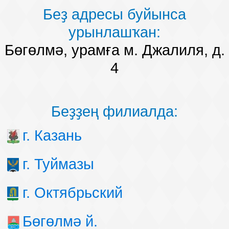
Беҙ адресы буйынса
урынлашҡан:
Бөгөлмә, урамға м. Джалиля, д.
4
Беҙҙең филиалда:
г. Казань
г. Туймазы
г. Октябрьский
Бөгөлмә й.