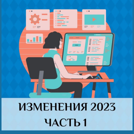
Беҙҙең еңеү
Видео тураһында беҙ