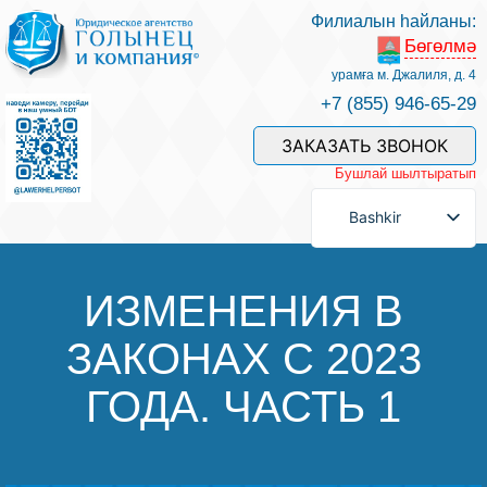
Филиалын һайланы:
Бөгөлмә
Беҙҙең белгестәр һәм хеҙмәттәр
урамға м. Джалиля, д. 4
+7 (855) 946-65-29
Хеҙмәт хаҡын түләү
ЗАКАЗАТЬ ЗВОНОК
Бушлай шылтыратып
Һорау биреү
Bashkir
Бәйләнеш
ИЗМЕНЕНИЯ В
ЗАКОНАХ С 2023
Баһалама
ГОДА. ЧАСТЬ 1
Файҙалы мәҡәләләр