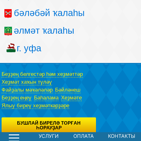
бәләбәй ҡалаһы
әлмәт ҡалаһы
г. уфа
Беҙҙең белгестәр һәм хеҙмәттәр
Хеҙмәт хаҡын түләү
Файҙалы мәҡәләләр
Бәйләнеш
Беҙҙең еңеү
Баһалама
Хеҙмәте
Ялыу биреү хеҙмәткәрҙәре
БУШЛАЙ БИРЕЛӘ ТОРҒАН
ҺОРАУҘАР
УСЛУГИ
ОПЛАТА
КОНТАКТЫ
Һеҙгә һорау бирергә мөмкин бөтөнләй бушлай юрист, махсус
формаһын файҙаланған.