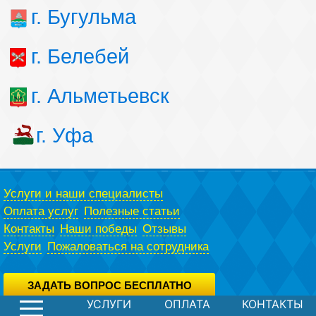
г. Бугульма
г. Белебей
г. Альметьевск
г. Уфа
Услуги и наши специалисты
Оплата услуг
Полезные статьи
Контакты
Наши победы
Отзывы
Услуги
Пожаловаться на сотрудника
ЗАДАТЬ ВОПРОС БЕСПЛАТНО
УСЛУГИ
ОПЛАТА
КОНТАКТЫ
Вы можете задать вопрос юристу абсолютно бесплатно,
воспользовавшись специальной формой.