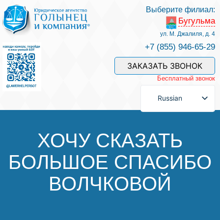
Выберите филиал:
Бугульма
Услуги и наши специалисты
ул. М. Джалиля, д. 4
+7 (855) 946-65-29
Оплата услуг
ЗАКАЗАТЬ ЗВОНОК
Бесплатный звонок
Задать вопрос
Russian
Контакты
ХОЧУ СКАЗАТЬ
БОЛЬШОЕ СПАСИБО
Отзывы
ВОЛЧКОВОЙ
Полезные статьи