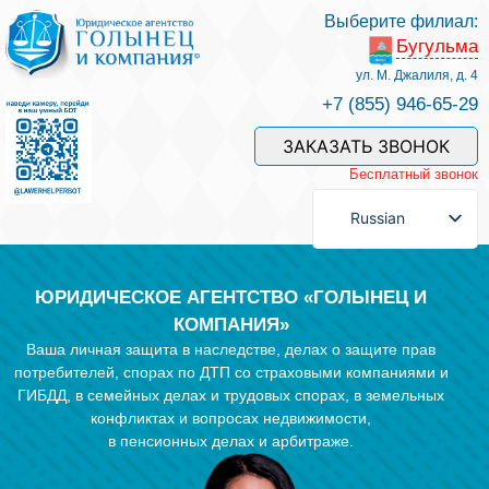
Выберите филиал:
Бугульма
Услуги и наши специалисты
ул. М. Джалиля, д. 4
+7 (855) 946-65-29
Оплата услуг
ЗАКАЗАТЬ ЗВОНОК
Бесплатный звонок
Задать вопрос
Russian
Контакты
ЮРИДИЧЕСКОЕ АГЕНТСТВО «ГОЛЫНЕЦ И
КОМПАНИЯ»
Ваша личная защита в наследстве, делах о защите прав
Отзывы
потребителей, спорах по ДТП со страховыми компаниями и
ГИБДД, в семейных делах и трудовых спорах, в земельных
конфликтах и вопросах недвижимости,
Полезные статьи
в пенсионных делах и арбитраже.