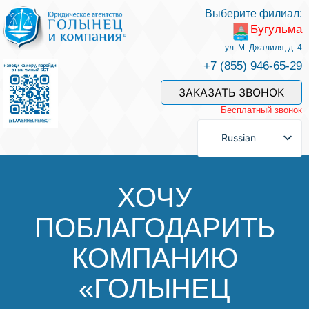
Выберите филиал:
Бугульма
Услуги и наши специалисты
ул. М. Джалиля, д. 4
+7 (855) 946-65-29
Оплата услуг
ЗАКАЗАТЬ ЗВОНОК
Бесплатный звонок
Задать вопрос
Russian
Контакты
ХОЧУ
ПОБЛАГОДАРИТЬ
Отзывы
КОМПАНИЮ
Полезные статьи
«ГОЛЫНЕЦ