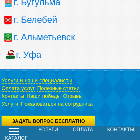
г. Бугульма
г. Белебей
г. Альметьевск
г. Уфа
Услуги и наши специалисты
Оплата услуг
Полезные статьи
Контакты
Наши победы
Отзывы
Услуги
Пожаловаться на сотрудника
ЗАДАТЬ ВОПРОС БЕСПЛАТНО
УСЛУГИ
ОПЛАТА
КОНТАКТЫ
Вы можете задать вопрос юристу абсолютно бесплатно,
воспользовавшись специальной формой.
Политика конфиденциальности