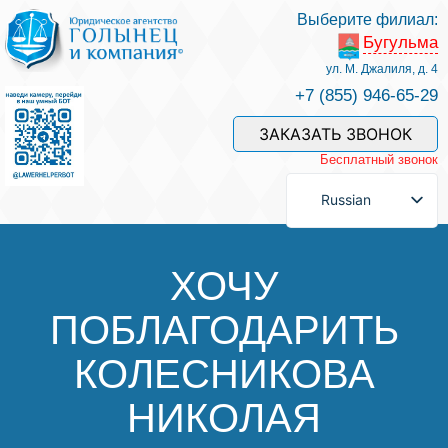
Выберите филиал:
Бугульма
Услуги и наши специалисты
ул. М. Джалиля, д. 4
+7 (855) 946-65-29
Оплата услуг
ЗАКАЗАТЬ ЗВОНОК
Бесплатный звонок
Задать вопрос
Russian
Контакты
ХОЧУ
ПОБЛАГОДАРИТЬ
Отзывы
КОЛЕСНИКОВА
Полезные статьи
НИКОЛАЯ