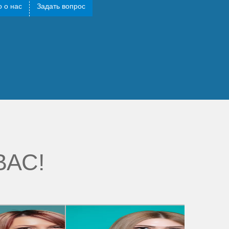
 о нас
Задать вопрос
ВАС!