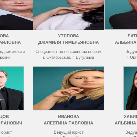
ОВА
УТЯПОВА
ЛАТ
АЙЛОВНА
ДЖАМИЛЯ ТИМЕРЬЯНОВНА
АЛЬБИНА
недвижимости
Специалист по пенсионным спорам
Ведущ
рьский
г. Октябрьский, г. Бугульма
г. Ок
ЦОВ
ИВАНОВА
ХАБИ
СЛАНОВИЧ
АЛЕВТИНА ПАВЛОВНА
АЛЬБИНА
 юрист
Ведущий юрист
Ведущ