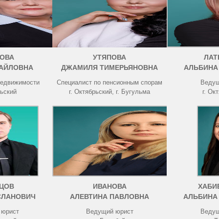
ОВА
УТЯПОВА
ЛАТ
АЙЛОВНА
ДЖАМИЛЯ ТИМЕРЬЯНОВНА
АЛЬБИНА
недвижимости
Специалист по пенсионным спорам
Ведущ
рьский
г. Октябрьский, г. Бугульма
г. Ок
ЦОВ
ИВАНОВА
ХАБИ
СЛАНОВИЧ
АЛЕВТИНА ПАВЛОВНА
АЛЬБИНА
 юрист
Ведущий юрист
Ведущ