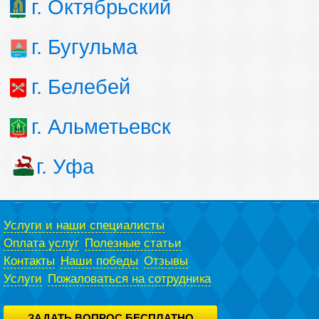
г. Октябрьский
г. Бугульма
г. Белебей
г. Альметьевск
г. Уфа
Услуги и наши специалисты
Оплата услуг
Полезные статьи
Контакты
Наши победы
Отзывы
Услуги
Пожаловаться на сотрудника
ЗАДАТЬ ВОПРОС БЕСПЛАТНО