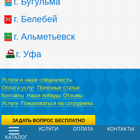
г. Бугульма
г. Белебей
г. Альметьевск
г. Уфа
Услуги и наши специалисты
Оплата услуг
Полезные статьи
Контакты
Наши победы
Отзывы
Услуги
Пожаловаться на сотрудника
ЗАДАТЬ ВОПРОС БЕСПЛАТНО
УСЛУГИ
ОПЛАТА
КОНТАКТЫ
Вы можете задать вопрос юристу абсолютно бесплатно,
воспользовавшись специальной формой.
Политика конфиденциальности