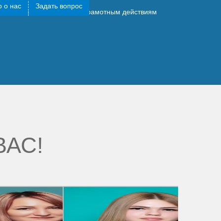
 о нас
Задать вопрос
у до торгов, но благодаря грамотным действиям
ВАС!