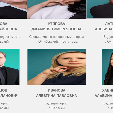
ОВА
УТЯПОВА
ЛАТ
АЙЛОВНА
ДЖАМИЛЯ ТИМЕРЬЯНОВНА
АЛЬБИНА
недвижимости
Специалист по пенсионным спорам
Ведущ
рьский
г. Октябрьский, г. Бугульма
г. Ок
ЦОВ
ИВАНОВА
ХАБИ
СЛАНОВИЧ
АЛЕВТИНА ПАВЛОВНА
АЛЬБИНА
 юрист
Ведущий юрист
Ведущ
рьский
г. Белебей
г. 