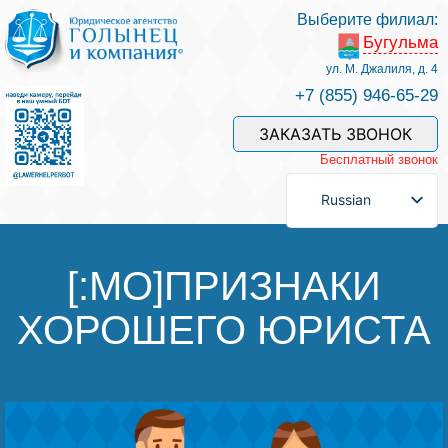
Выберите филиал:
Бугульма
Услуги и наши специалисты
ул. М. Джалиля, д. 4
+7 (855) 946-65-29
Оплата услуг
ЗАКАЗАТЬ ЗВОНОК
Бесплатный звонок
Задать вопрос
Russian
Контакты
[:MO]ПРИЗНАКИ
ХОРОШЕГО ЮРИСТА
Отзывы
Полезные статьи