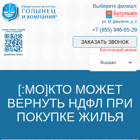
Выберите филиал:
Бугульма
Услуги и наши специалисты
ул. М. Джалиля, д. 4
+7 (855) 946-65-29
Оплата услуг
ЗАКАЗАТЬ ЗВОНОК
Бесплатный звонок
Задать вопрос
Russian
Контакты
[:MO]КТО МОЖЕТ
ВЕРНУТЬ НДФЛ ПРИ
Отзывы
ПОКУПКЕ ЖИЛЬЯ
Полезные статьи