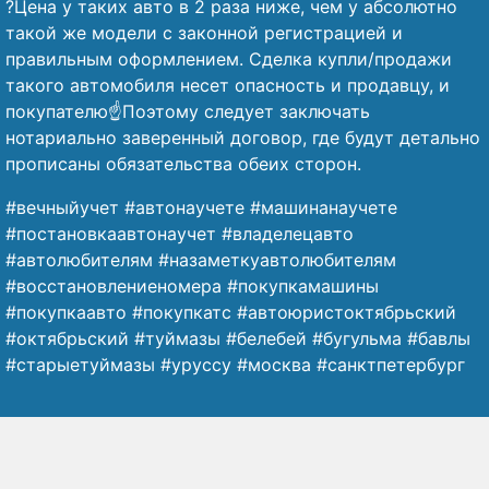
?Цена у таких авто в 2 раза ниже, чем у абсолютно
такой же модели с законной регистрацией и
правильным оформлением. Сделка купли/продажи
такого автомобиля несет опасность и продавцу, и
покупателю☝️Поэтому следует заключать
нотариально заверенный договор, где будут детально
прописаны обязательства обеих сторон.
#вечныйучет #автонаучете #машинанаучете
#постановкаавтонаучет #владелецавто
#автолюбителям #назаметкуавтолюбителям
#восстановлениеномера #покупкамашины
#покупкаавто #покупкатс #автоюристоктябрьский
#октябрьский #туймазы #белебей #бугульма #бавлы
#старыетуймазы #уруссу #москва #санктпетербург