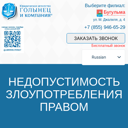
Выберите филиал:
Бугульма
Услуги и наши специалисты
ул. М. Джалиля, д. 4
+7 (855) 946-65-29
Оплата услуг
ЗАКАЗАТЬ ЗВОНОК
Бесплатный звонок
Задать вопрос
Russian
Контакты
НЕДОПУСТИМОСТЬ
ЗЛОУПОТРЕБЛЕНИЯ
Отзывы
ПРАВОМ
Полезные статьи