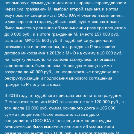
непомерную сумму долга или искать правды справедливости
через суд, гражданин М. выбрал второй вариант, и в этом
ему помогли специалисты ООО ЮА «Голынец и компания»,
и уже через пол года судебных тяжб, судом окончательно
было вынесено решение об уменьшении размера процентов
до 8 000 руб., и в итоге гражданин М. вместо 157 000 руб.,
выплатил МФО 15 600 руб. В подобной ситуации часто
оказываются и пенсионеры, так гражданка Р. заключила
договор микрозайма в 2013г. с МФО на сумму в 10 000 руб.,
на покупку лекарств, но болезнь затянулась, и погашать
задолженность было не чем. Через два месяца сумма
возросла до 40 000 руб., на неоднократные предложения
реструктуризации и подписания мирового соглашения,
гражданка Р. получала отказ.
В 2016 году, от судебного пристава-исполнителя гражданке
Р. стало известно, что МФО взыскивает с нее 120 000 руб., в
том числе 10 000 руб. сумма основного долга и 105 000
сумма процентов. После вмешательства в дело
специалистов ООО ЮА «Голынец и компания» судом
окончательно было вынесено решение об уменьшении
размера процентов до 20 000 руб., и в итоге гражданин М.