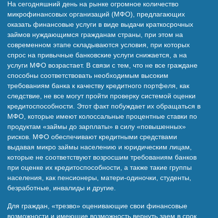
На сегодняшний день на рынке огромное количество
Наши победы
микрофинансовых организаций (МФО), предлагающих
оказать финансовые услуги в виде выдачи краткосрочных
займов нуждающимся гражданам страны, при этом на
Видео о нас
современном этапе складываются условия, при которых
спрос на привычные банковские услуги снижается, а на
услуги МФО возрастает. В связи с тем, что не все граждане
способны соответствовать необходимым высоким
требованиям банка к качеству кредитного портфеля, как
следствие, не все могут пройти проверку системой оценки
кредитоспособности. Этот факт побуждает их обращаться в
МФО, которые имеют колоссальные процентные ставки по
продуктам «займы до зарплаты» в силу «повышенных»
рисков. МФО обеспечивают кредитными средствами
выдавая микро займы населению и юридическим лицам,
которые не соответствуют возросшим требованиям банков
при оценке их кредитоспособности, а также такие группы
населения, как пенсионеры, матери-одиночки, студенты,
безработные, инвалиды и другие.
Для граждан, «трезво» оценивающие свои финансовые
возможности и имеющие возможность вернуть заем в срок,