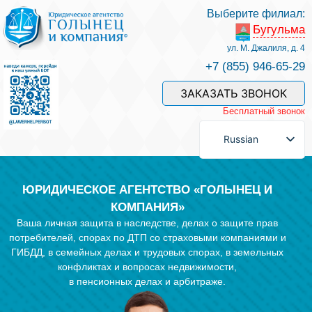
Выберите филиал:
Бугульма
Услуги и наши специалисты
ул. М. Джалиля, д. 4
+7 (855) 946-65-29
Оплата услуг
ЗАКАЗАТЬ ЗВОНОК
Бесплатный звонок
Задать вопрос
Russian
Контакты
ЮРИДИЧЕСКОЕ АГЕНТСТВО «ГОЛЫНЕЦ И
КОМПАНИЯ»
Ваша личная защита в наследстве, делах о защите прав
Отзывы
потребителей, спорах по ДТП со страховыми компаниями и
ГИБДД, в семейных делах и трудовых спорах, в земельных
конфликтах и вопросах недвижимости,
Полезные статьи
в пенсионных делах и арбитраже.