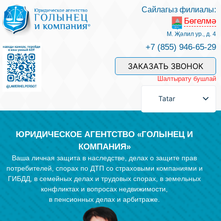
Сайлагыз филиалы:
Бөгелмә
Хезмәтләре һәм безнең белгечләр
М. Җәлил ур., д. 4
+7 (855) 946-65-29
Хезмәт өчен түләү
ЗАКАЗАТЬ ЗВОНОК
Шалтырату бушлай
Сорау бирергә
Tatar
Элемтәләр
ЮРИДИЧЕСКОЕ АГЕНТСТВО «ГОЛЫНЕЦ И
КОМПАНИЯ»
Ваша личная защита в наследстве, делах о защите прав
Фикерләр
потребителей, спорах по ДТП со страховыми компаниями и
ГИБДД, в семейных делах и трудовых спорах, в земельных
конфликтах и вопросах недвижимости,
Файдалы мәкаләләр
в пенсионных делах и арбитраже.