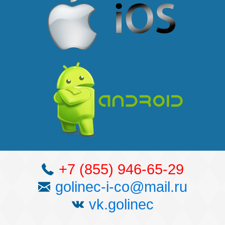
Наши победы
Видео о нас
+7 (855) 946-65-29
golinec-i-co@mail.ru
vk.golinec